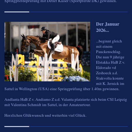
Springpferdeprüfung mit Detlef Kaiser (Sportpferde DK) gewinnen.
Der Januar
2026...
...beginnt gleich
mit einem
Pauckenschlag.
Die nun 9 jährige
Elstakka HaB Z v.
Eldorado vd
Zeshoeck a.d.
Stakvolta konnte
mit K. Jernick im
Sattel in Wellington (USA) eine Springprüfung über 1.40m gewinnen.
Andlanta HaB Z v. Andiamo Z a.d. Valanta platzierte sich beim CSI Leipzig
mit Valentina Schmidt im Sattel, in der Amateurtour.
Herzlichen Glükwunsch und weiterhin viel Glück.