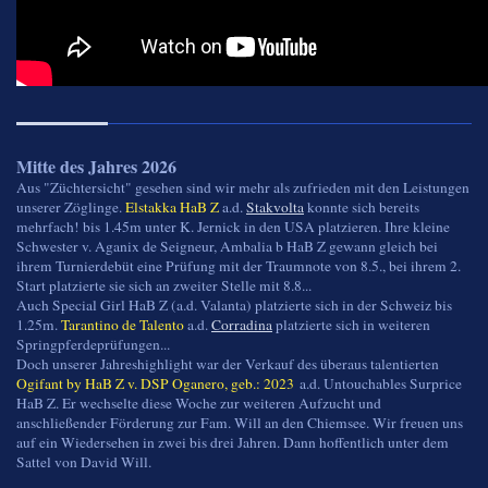
Mitte des Jahres 2026
Aus "Züchtersicht" gesehen sind wir mehr als zufrieden mit den Leistungen
unserer Zöglinge.
Elstakka HaB Z
a.d.
Stakvolta
konnte sich bereits
mehrfach! bis 1.45m unter K. Jernick in den USA platzieren. Ihre kleine
Schwester v. Aganix de Seigneur, Ambalia b HaB Z gewann gleich bei
ihrem Turnierdebüt eine Prüfung mit der Traumnote von 8.5., bei ihrem 2.
Start platzierte sie sich an zweiter Stelle mit 8.8...
Auch Special Girl HaB Z (a.d. Valanta) platzierte sich in der Schweiz bis
1.25m.
Tarantino de Talento
a.d.
Corradina
platzierte sich in weiteren
Springpferdeprüfungen...
Doch unserer Jahreshighlight war der Verkauf des überaus talentierten
Ogifant by HaB Z v. DSP Oganero, geb.: 2023
a.d. Untouchables Surprice
HaB Z. Er wechselte diese Woche zur weiteren Aufzucht und
anschließender Förderung zur Fam. Will an den Chiemsee. Wir freuen uns
auf ein Wiedersehen in zwei bis drei Jahren. Dann hoffentlich unter dem
Sattel von David Will.