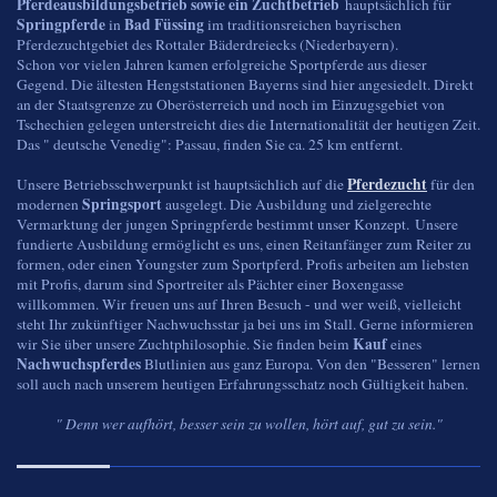
Pferdeausbildungsbetrieb sowie ein Zuchtbetrieb
hauptsächlich für
Springpferde
Bad Füssing
in
im traditionsreichen bayrischen
Pferdezuchtgebiet des Rottaler Bäderdreiecks (Niederbayern).
Schon vor vielen Jahren kamen erfolgreiche Sportpferde aus dieser
Gegend. Die ältesten Hengststationen Bayerns sind hier angesiedelt. Direkt
an der Staatsgrenze zu Oberösterreich und noch im Einzugsgebiet von
Tschechien gelegen unterstreicht dies die Internationalität der heutigen Zeit.
Das " deutsche Venedig": Passau, finden Sie ca. 25 km entfernt.
Pferdezucht
Unsere Betriebsschwerpunkt ist hauptsächlich auf die
für den
Springsport
modernen
ausgelegt. Die Ausbildung und zielgerechte
Vermarktung der jungen Springpferde bestimmt unser Konzept. Unsere
fundierte Ausbildung ermöglicht es uns, einen Reitanfänger zum Reiter zu
formen, oder einen Youngster zum Sportpferd. Profis arbeiten am liebsten
mit Profis, darum sind Sportreiter als Pächter einer Boxengasse
willkommen. Wir freuen uns auf Ihren Besuch - und wer weiß, vielleicht
steht Ihr zukünftiger Nachwuchsstar ja bei uns im Stall. Gerne informieren
Kauf
wir Sie über unsere Zuchtphilosophie. Sie finden beim
eines
Nachwuchspferdes
Blutlinien aus ganz Europa. Von den "Besseren" lernen
soll auch nach unserem heutigen Erfahrungsschatz noch Gültigkeit haben.
" Denn wer aufhört, besser sein zu wollen, hört auf, gut zu sein."