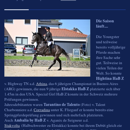
Die Saison
läuft....
Die Youngster
und teilweise
bereits volljährige
Pferde machen
ihre Sache sehr
gut. Teilweise in
vielen Teilen der
Welt. So konnte
Hightina HaB Z
v. Highway TN a.d.
Athina
, das 6 jährigen Championat in Buenos Aires
Elstakka HaB Z
(ARG) gewinnen, die nun 9 jährige
platzierte sich über
1.45m in den USA. Special Girl HaB Z konnte in der Schweiz mehrere
Prüfungen gewinnen.
Tarantino de Talento
Jahresdebütanten waren
(Foto) v. Talent
Charbonniere a.d.
Corradina
unter K. Fliegauf er konnte bereits eine
Springpferdeprüfung gewinnen und sich mehrfach platzieren.
Ambalia by HaB Z
Auch
v. Aganix de Seigneur a.d.
Stakvolta
(Halbschwester zu Elstakka) konnte bei ihrem Debüt gleich eie