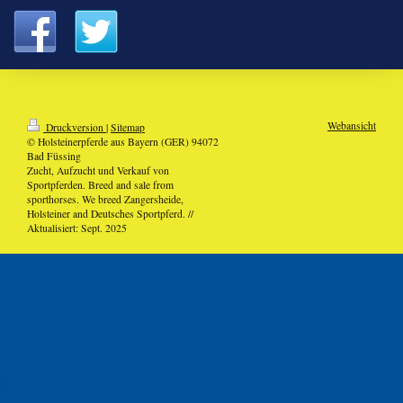
Webansicht
Druckversion
|
Sitemap
© Holsteinerpferde aus Bayern (GER) 94072
Bad Füssing
Zucht, Aufzucht und Verkauf von
Sportpferden. Breed and sale from
sporthorses. We breed Zangersheide,
Holsteiner and Deutsches Sportpferd. //
Aktualisiert: Sept. 2025