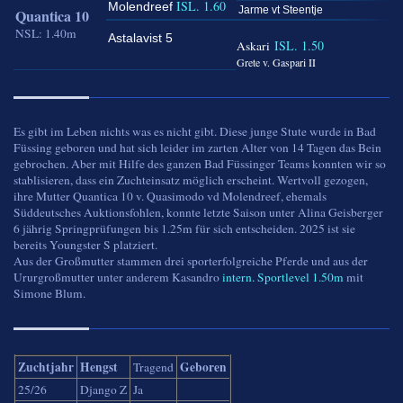
ISL. 1.60
Molendreef
Jarme vt Steentje
Quantica 10
NSL: 1.40m
Astalavist 5
ISL. 1.50
Askari
Grete v. Gaspari II
Es gibt im Leben nichts was es nicht gibt. Diese junge Stute wurde in Bad
Füssing geboren und hat sich leider im zarten Alter von 14 Tagen das Bein
gebrochen. Aber mit Hilfe des ganzen Bad Füssinger Teams konnten wir so
stablisieren, dass ein Zuchteinsatz möglich erscheint. Wertvoll gezogen,
ihre Mutter Quantica 10 v. Quasimodo vd Molendreef, ehemals
Süddeutsches Auktionsfohlen, konnte letzte Saison unter Alina Geisberger
6 jährig Springprüfungen bis 1.25m für sich entscheiden. 2025 ist sie
bereits Youngster S platziert.
Aus der Großmutter stammen drei sporterfolgreiche Pferde und aus der
Ururgroßmutter unter anderem Kasandro
intern. Sportlevel 1.50m
mit
Simone Blum.
Zuchtjahr
Hengst
Geboren
Tragend
25/26
Django Z
Ja