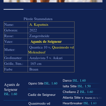
Pferde Stammdaten
Name:
A. Kaputtnix
Geboren:
2022
Rasse:
Zangersheide
Aganix de Seigneur
Vater:
.
Quantica 10 v
Quasimodo vd
Mutter:
Molendreef
Großmutter:
Astalavista 5 v. Askari
Größe, Stm.:
165 cm
Farbe
Braun
ISL. 1.60
Darco
ISL. 1.60
Aganix de
Ogano Sitte
ISL. 1.50
Ialta Sitte
Seigneur
ISL. 1.60
Chellano Z
ISL. 1.60
Cadiz de Seigneur
Atlanta Sitte v.
Aramis de la Cens
ISL. 1.60
Heartbreaker
Quasimodo vd